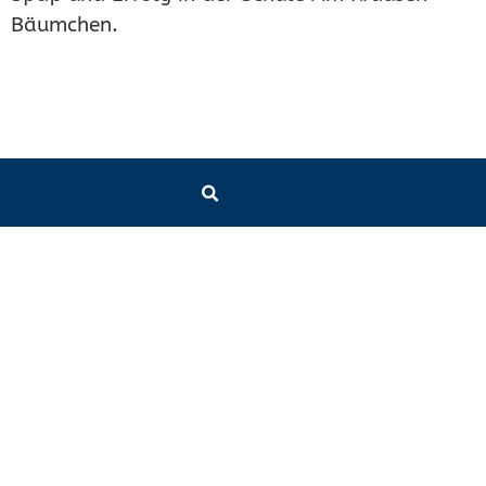
Bäumchen.
Schule am Krausen
E-Mail-Adresse
Bäumchen
Schule
städtische katholische
schule-am-krausen-
Grundschule
baeumchen.info@schule.essen.d
Grundschule von acht bis
eins / zwei
Offene