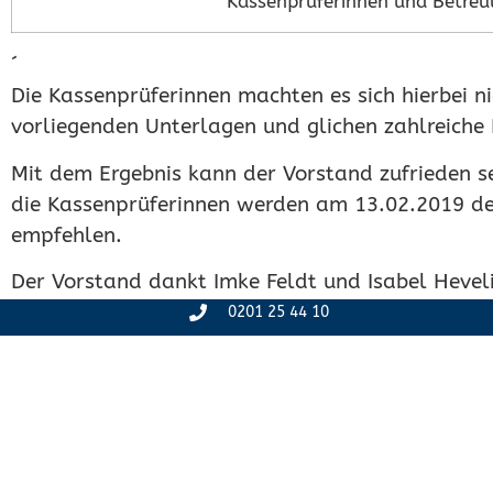
Kassenprüferinnen und Betreu
´
Die Kassenprüferinnen machten es sich hierbei ni
vorliegenden Unterlagen und glichen zahlreich
Mit dem Ergebnis kann der Vorstand zufrieden s
die Kassenprüferinnen werden am 13.02.2019 de
empfehlen.
Der Vorstand dankt Imke Feldt und Isabel Heveli
dass sie auch weiterhin als Kassenprüferinnen 
0201 25 44 10