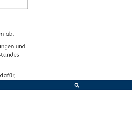
n ab.
dungen und
standes
dafür,