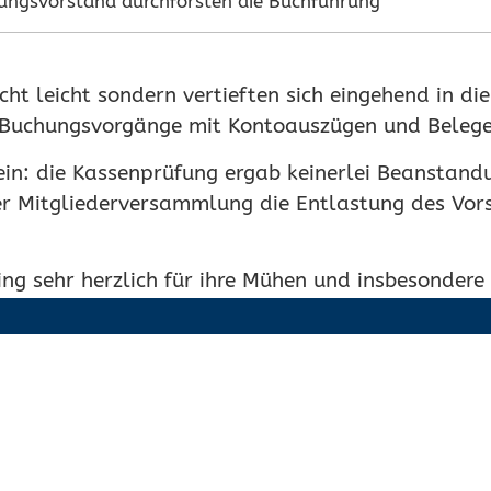
ungsvorstand durchforsten die Buchführung
cht leicht sondern vertieften sich eingehend in die
e Buchungsvorgänge mit Kontoauszügen und Belege
ein: die Kassenprüfung ergab keinerlei Beanstan
r Mitgliederversammlung die Entlastung des Vor
ng sehr herzlich für ihre Mühen und insbesondere 
zur Verfügung stehen werden.