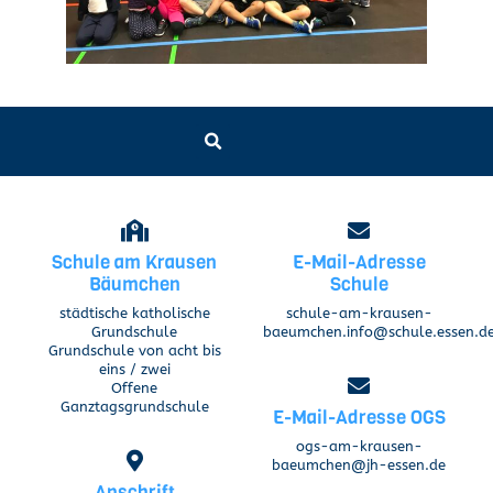
Schule am Krausen
E-Mail-Adresse
Bäumchen
Schule
städtische katholische
schule-am-krausen-
Grundschule
baeumchen.info@schule.essen.d
Grundschule von acht bis
eins / zwei
Offene
Ganztagsgrundschule
E-Mail-Adresse OGS
ogs-am-krausen-
baeumchen@jh-essen.de
Anschrift