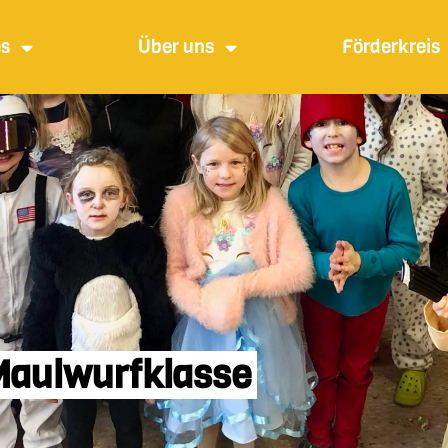
es
Über uns
Förderkreis
Maulwurfklasse