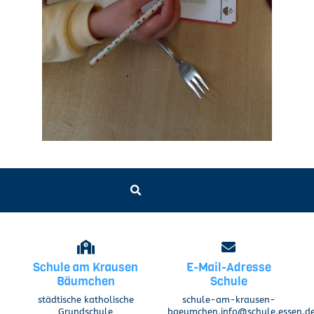
Schule am Krausen
E-Mail-Adresse
Bäumchen
Schule
städtische katholische
schule-am-krausen-
Grundschule
baeumchen.info@schule.essen.d