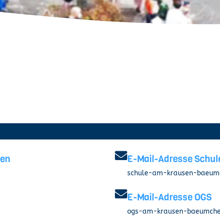
hen
E-Mail-Adresse Schul
schule-am-krausen-baeumc
i
E-Mail-Adresse OGS
ogs-am-krausen-baeumche