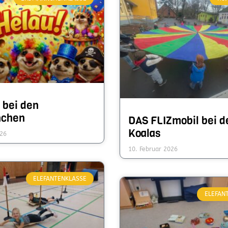
 bei den
nchen
DAS FLIZmobil bei d
Koalas
026
10. Februar 2026
ELEFANTENKLASSE
ELEFAN