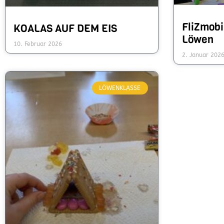
FliZmobi
KOALAS AUF DEM EIS
Löwen
10. Februar 2026
2. Januar 202
LÖWENKLASSE