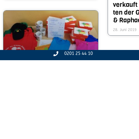
verkauft
ten der 
& Rapha
28. Juni 2019
0201 25 44 10
Shopping-Gelegen­heit für
die Eltern der neuen ersten
Klassen
9. Juli 2019