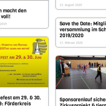
13. August 2020
in macht den
voll!
Save the Date: Mit­gl
 2019
versamm­lung im Schu
2019/2020
17. Februar 2020
e­fest am 29. & 30.
Spon­soren­lauf siche
: Förder­kreis
Zirkus­projekt & tier­