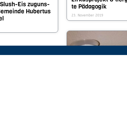
 Slush-Eis zu­guns­
te Päda­gogik
Ge­mein­de Hubertus
23. November 2019
el
Die Neuen sind da!