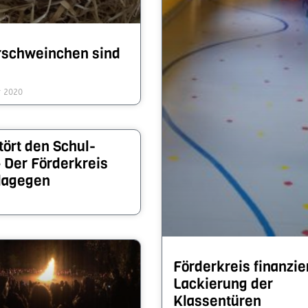
­schwein­chen sind
r 2020
tört den Schul­
 Der Förder­kreis
dagegen
Förderkreis finanzie
Lackierung der
Klassentüren