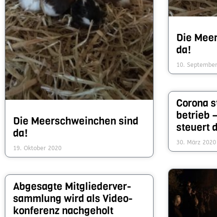
Die Meer
da!
10. Septembe
Corona s
betrieb –
Die Meer­schwein­chen sind
steuert 
da!
30. März 2020
19. Oktober 2020
Abgesagte Mitglieder­ver­
sammlung wird als Video­
konferenz nach­geholt