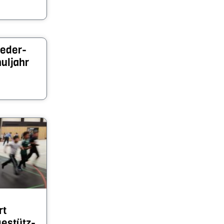
ieder­
l­jahr
rt
ge­stütz­